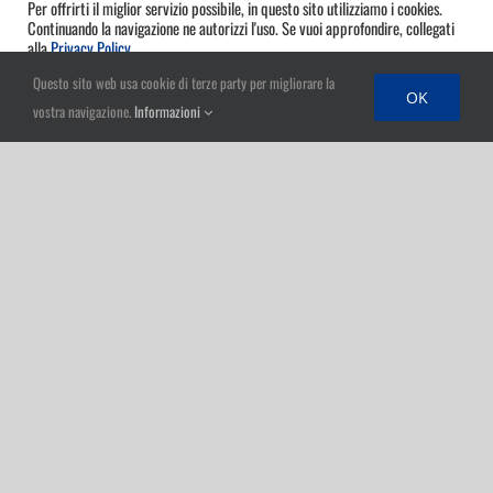
Per offrirti il miglior servizio possibile, in questo sito utilizziamo i cookies.
Continuando la navigazione ne autorizzi l'uso. Se vuoi approfondire, collegati
alla
Privacy Policy
Questo sito web usa cookie di terze party per migliorare la
OK
OK
vostra navigazione.
Informazioni