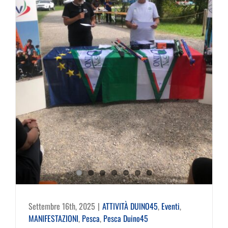
Settembre 16th, 2025
|
ATTIVITÀ DUINO45
,
Eventi
,
MANIFESTAZIONI
,
Pesca
,
Pesca Duino45