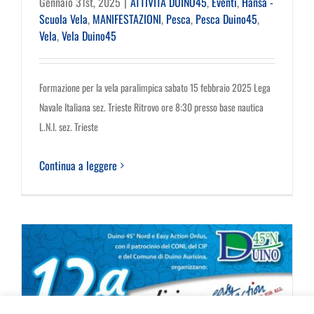
Gennaio 31st, 2025
|
ATTIVITÀ DUINO45
,
Eventi
,
Hansa -
Scuola Vela
,
MANIFESTAZIONI
,
Pesca
,
Pesca Duino45
,
Vela
,
Vela Duino45
Formazione per la vela paralimpica sabato 15 febbraio 2025 Lega
Navale Italiana sez. Trieste Ritrovo ore 8:30 presso base nautica
L.N.I. sez. Trieste
Continua a leggere