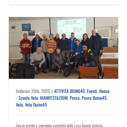
Febbraio 20th, 2025
|
ATTIVITÀ DUINO45
,
Eventi
,
Hansa
- Scuola Vela
,
MANIFESTAZIONI
,
Pesca
,
Pesca Duino45
,
Vela
,
Vela Duino45
Con la gentile e splendida ospitalità della Lega Navale Italiana