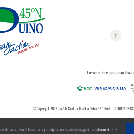
 leggere
Continua a leggere
Febbraio 20th, 2025
|
ATTIVIT
DUINO45
,
Eventi
,
Hansa - Scuo
MANIFESTAZIONI
,
Pesca
,
Pesca
Vela
,
Vela Duino45
o web usa cookie di terze party per migliorare la vostra navigazione.
Informazioni
uando la navigazione ne autorizzi l'uso. Se vuoi approfondire, collegati alla
Privacy Policy