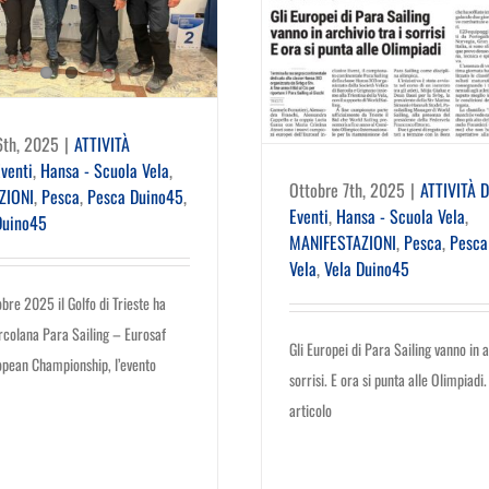
6th, 2025
|
ATTIVITÀ
venti
,
Hansa - Scuola Vela
,
Ottobre 7th, 2025
|
ATTIVITÀ 
ZIONI
,
Pesca
,
Pesca Duino45
,
Eventi
,
Hansa - Scuola Vela
,
Duino45
MANIFESTAZIONI
,
Pesca
,
Pesca
Vela
,
Vela Duino45
obre 2025 il Golfo di Trieste ha
arcolana Para Sailing – Eurosaf
Gli Europei di Para Sailing vanno in a
opean Championship, l’evento
sorrisi. E ora si punta alle Olimpiadi.
articolo