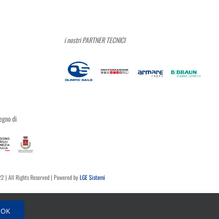
Continua a leggere
À
la Vela
,
 Duino45
,
Febbraio 13th, 2025
|
ATTIVITÀ
DUINO45
,
Eventi
,
Hansa - Scuola Vela
,
MANIFESTAZIONI
,
Vela
,
Vela Duino45
OK
OK