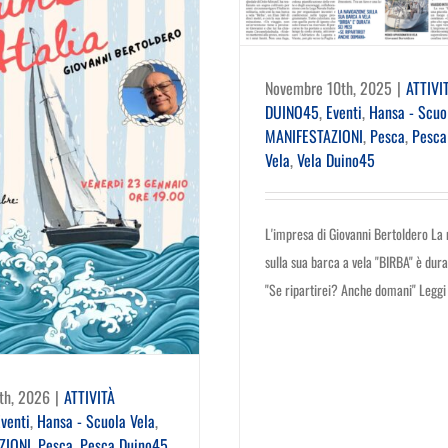
Novembre 10th, 2025
|
ATTIVI
DUINO45
,
Eventi
,
Hansa - Scuo
MANIFESTAZIONI
,
Pesca
,
Pesca
Vela
,
Vela Duino45
L'impresa di Giovanni Bertoldero La
sulla sua barca a vela "BIRBA" è dura
"Se ripartirei? Anche domani" Leggi 
th, 2026
|
ATTIVITÀ
venti
,
Hansa - Scuola Vela
,
ZIONI
,
Pesca
,
Pesca Duino45
,