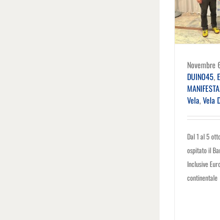
Novembre 
DUINO45
,
E
MANIFESTA
Vela
,
Vela 
Dal 1 al 5 ott
ospitato il B
Inclusive Eur
continentale