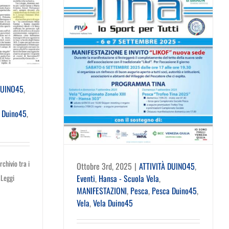
DUINO45
,
 Duino45
,
rchivio tra i
Ottobre 3rd, 2025
|
ATTIVITÀ DUINO45
,
Eventi
,
Hansa - Scuola Vela
,
 Leggi
MANIFESTAZIONI
,
Pesca
,
Pesca Duino45
,
Vela
,
Vela Duino45