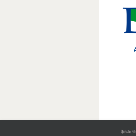
Continua a
Questo sit
Per offrirti il miglior servizio possibile, in questo sito utilizziamo i cookies. Contin