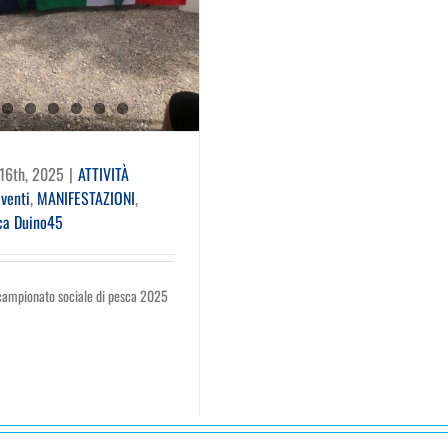
Settembre 16th, 2025
|
ATTIV
DUINO45
,
Eventi
,
MANIFESTAZI
Vela Duino45
TINA 2025
16th, 2025
|
ATTIVITÀ
venti
,
MANIFESTAZIONI
,
ca Duino45
campionato sociale di pesca 2025