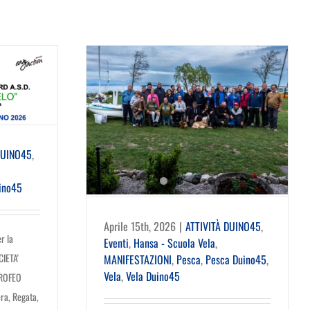
DUINO45
,
ino45
Aprile 15th, 2026
|
ATTIVITÀ DUINO45
,
r la
Eventi
,
Hansa - Scuola Vela
,
CIETA'
MANIFESTAZIONI
,
Pesca
,
Pesca Duino45
,
Vela
,
Vela Duino45
TROFEO
ra, Regata,