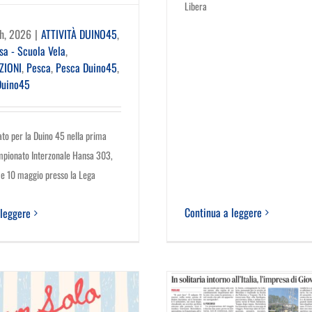
Libera
h, 2026
|
ATTIVITÀ DUINO45
,
sa - Scuola Vela
,
ZIONI
,
Pesca
,
Pesca Duino45
,
Duino45
ato per la Duino 45 nella prima
mpionato Interzonale Hansa 303,
9 e 10 maggio presso la Lega
Continua a leggere
 leggere