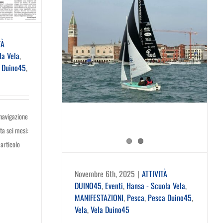
TÀ
la Vela
,
 Duino45
,
 navigazione
ta sei mesi:
articolo
Novembre 6th, 2025
|
ATTIVITÀ
DUINO45
,
Eventi
,
Hansa - Scuola Vela
,
MANIFESTAZIONI
,
Pesca
,
Pesca Duino45
,
Vela
,
Vela Duino45