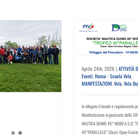
Aprile 24th, 2026
|
ATTIVITÀ 
Eventi
,
Hansa - Scuola Vela
,
MANIFESTAZIONI
,
Vela
,
Vela Du
In allegato il bando e regolamento pe
Manifestazione organizzata dalla SO
NAUTICA DUINO 45° NORD A.S.D.“
45°PARALLELO” Classi: Open Crocie