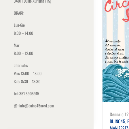
34011 Duino Aurisina (TS)
ORARI:
Lun-Gio
8:30 – 14:00
Mar
8:00 – 12:00
alternato:
Ven: 13:00 – 18:00
Sab: 8:30 – 13:30
tel: 351 5905915
@: info@duino45nord.com
Gennaio 12
DUINO45
,
E
MANIFESTA