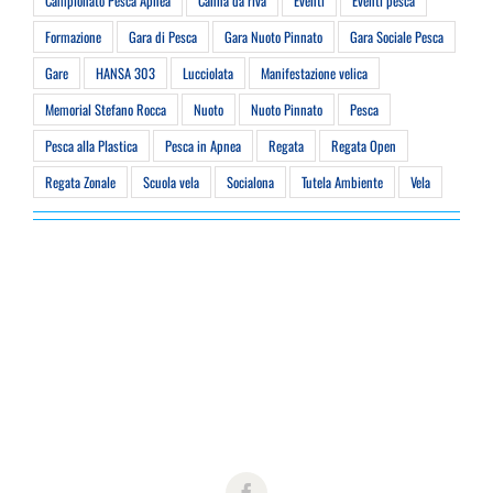
Campionato Pesca Apnea
Canna da riva
Eventi
Eventi pesca
Formazione
Gara di Pesca
Gara Nuoto Pinnato
Gara Sociale Pesca
Gare
HANSA 303
Lucciolata
Manifestazione velica
Memorial Stefano Rocca
Nuoto
Nuoto Pinnato
Pesca
Pesca alla Plastica
Pesca in Apnea
Regata
Regata Open
Regata Zonale
Scuola vela
Socialona
Tutela Ambiente
Vela