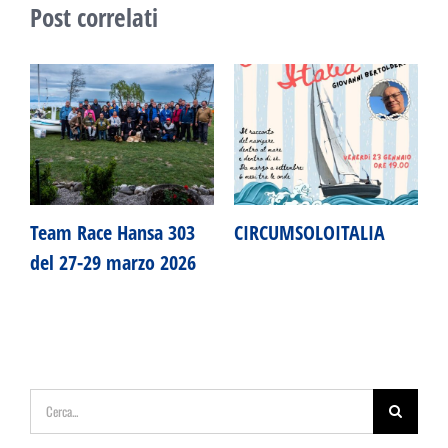
Post correlati
6
Team Race Hansa 303
CIRCUMSOLOITALIA
I
del 27-29 marzo 2026
a
Cerca
per: